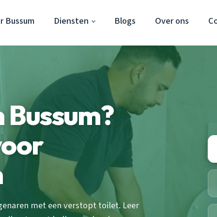
r Bussum
Diensten
Blogs
Over ons
C
n Bussum?
voor
n
enaren met een verstopt toilet. Leer