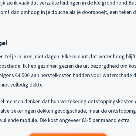
tijk zie ik vaak dat verzakte leidingen in de kleigrond rond B
komt dan omhoog in je douche als je doorspoelt, een teken d
gel
n tel je in uren, niet dagen. Elke minuut dat water hoog blijf
opschade. Ik heb gezinnen gezien die uit bezorgdheid om kos
olgens €4.500 aan herstelkosten hadden voor waterschade d
niet volledig dekte.
eel mensen denken dat hun verzekering ontstoppingskosten d
talverzekeringen dekken gevolgschade, maar de ontstopping 
nvullende module. Die kost ongeveer €3-5 per maand extra.