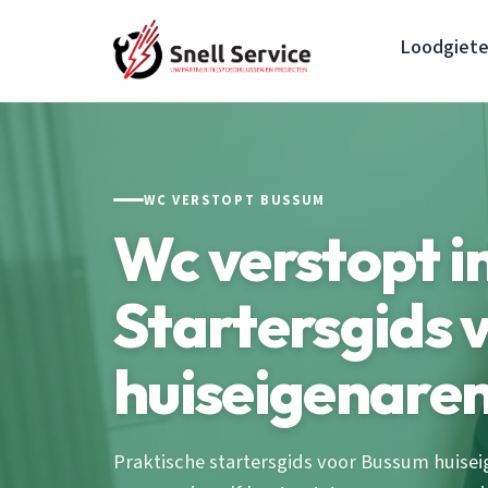
Loodgiete
WC VERSTOPT BUSSUM
Wc verstopt i
Startersgids 
huiseigenare
Praktische startersgids voor Bussum huiseig