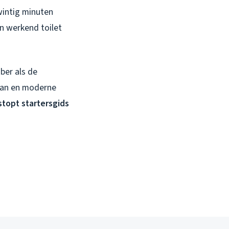
wintig minuten
en werkend toilet
ber als de
laan en moderne
stopt startersgids