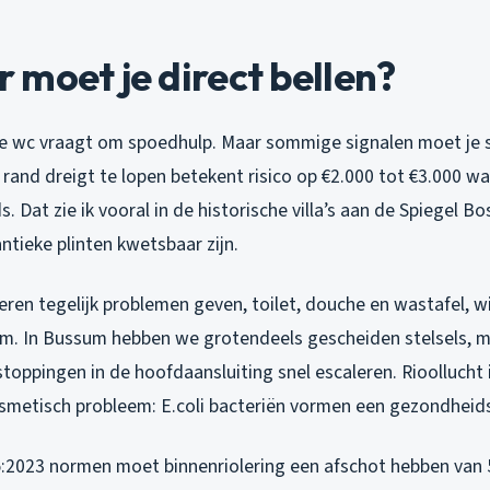
moet je direct bellen?
te wc vraagt om spoedhulp. Maar sommige signalen moet je 
 rand dreigt te lopen betekent risico op €2.000 tot €3.000 w
. Dat zie ik vooral in de historische villa’s aan de Spiegel B
ntieke plinten kwetsbaar zijn.
ren tegelijk problemen geven, toilet, douche en wastafel, w
m. In Bussum hebben we grotendeels gescheiden stelsels, m
toppingen in de hoofdaansluiting snel escaleren. Rioollucht i
metisch probleem: E.coli bacteriën vormen een gezondheids
2023 normen moet binnenriolering een afschot hebben van 5