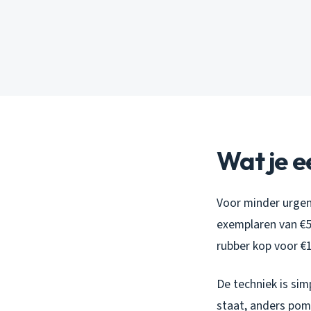
Wat je e
Voor minder urgent
exemplaren van €5
rubber kop voor €1
De techniek is si
staat, anders pom