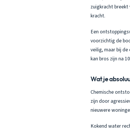
zuigkracht breekt 
kracht.
Een ontstoppingsv
voorzichtig de boc
veilig, maar bij d
kan bros zijn na 1
Wat je absolu
Chemische ontstopp
zijn door agressie
nieuwere woningen
Kokend water rech