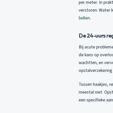
per meter. In prak
verstoren. Water 
bellen
.
De 24-uurs re
Bij acute probleme
de kans op overlo
wachtten, en verv
opstalverzekering 
Tussen haakjes, v
meestal niet. Ops
een specifieke aa