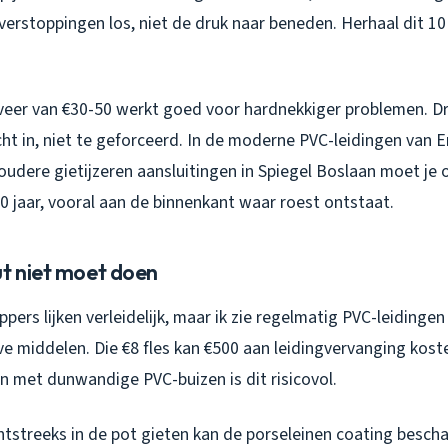
verstoppingen los, niet de druk naar beneden. Herhaal dit 10
eer van €30-50 werkt goed voor hardnekkiger problemen. Dr
ht in, niet te geforceerd. In de moderne PVC-leidingen van E
e oudere gietijzeren aansluitingen in Spiegel Boslaan moet je 
00 jaar, vooral aan de binnenkant waar roest ontstaat.
ut niet moet doen
ers lijken verleidelijk, maar ik zie regelmatig PVC-leidinge
ve middelen. Die €8 fles kan €500 aan leidingvervanging koste
 met dunwandige PVC-buizen is dit risicovol.
tstreeks in de pot gieten kan de porseleinen coating bescha