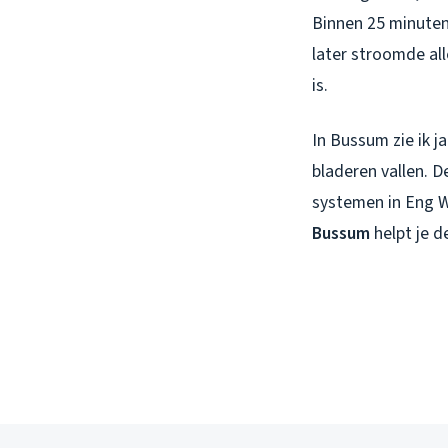
Binnen 25 minuten
later stroomde all
is.
In Bussum zie ik j
bladeren vallen. D
systemen in Eng W
Bussum
helpt je d