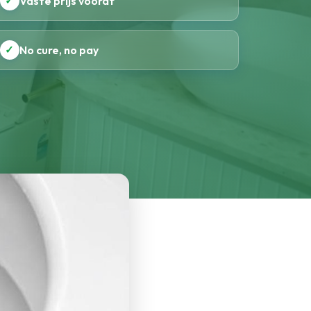
✓
Vaste prijs vooraf
✓
No cure, no pay