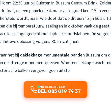
 ik om 22:30 uur bij Quinten in Bussum Centrum Brink. Zolde
 drijfnat, en een paniek die ik maar al te goed ken. “Mijn verz
rsteld wordt, maar wie doet dat op dit uur?” Zijn huis uit 1
ten die bij temperatuurwisselingen in oktober vaak de geest
 acute lekkage gedicht met tijdelijke loodslabben. De volg
efinitieve oplossing volgens RCE-richtlijnen.
waar het bij
daklekkage monumentale panden Bussum
om dr
an de strenge monumenteneisen. Want een lekkage wacht ni
storische balken vergeven geen uitstel.
NU BEREIKBAAR
BEL 085 019 74 37