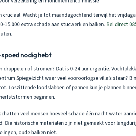
voor verzekering én monumentencommissie
jn cruciaal. Wacht je tot maandagochtend terwijl het vrijdag
000-15.000 extra schade aan stucwerk en balken.
Bel direct 08
uten.
e spoed nodig hebt
er druppelen of stromen? Dat is 0-24 uur urgentie. Vochtplek
trum Spiegelzicht waar veel vooroorlogse villa’s staan? Bin
ot. Loszittende loodslabben of pannen kun je plannen binne
 herfststormen beginnen.
schatten veel mensen hoeveel schade één nacht water aanric
 Die historische materialen zijn niet gemaakt voor langdur
lingen, oude balken niet.