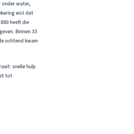
r onder water,
ekering eist dat
880 heeft die
 geven. Binnen 35
ende ochtend kwam
aait: snelle hulp
et tot