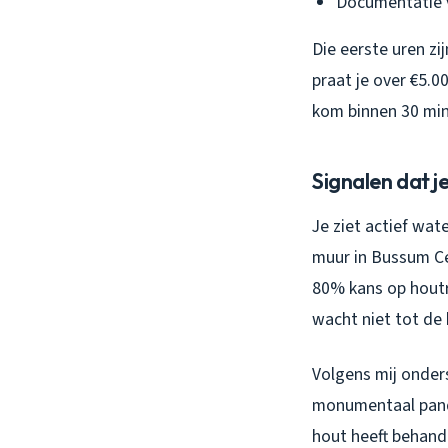
Documentatie 
Die eerste uren zi
praat je over €5.
kom binnen 30 min
Signalen dat j
Je ziet actief wat
muur in Bussum Cen
80% kans op houtr
wacht niet tot de
Volgens mij onder
monumentaal pand.
hout heeft behande