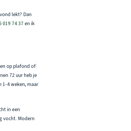
avond lekt? Dan
5 019 74 37
en ik
ken op plafond of
nen 72 uur heb je
n 1-4 weken, maar
ht in een
ig vocht. Modern