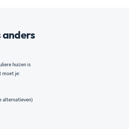
 anders
liere huizen is
t moet je:
 alternatieven)