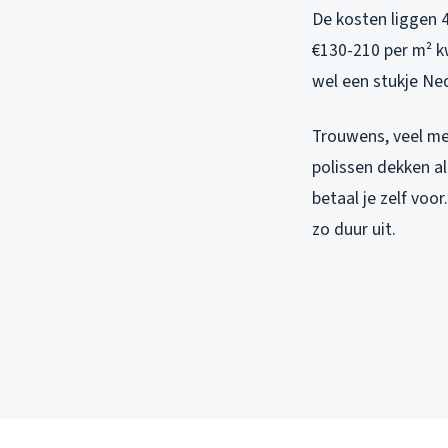
De kosten liggen 4
€130-210 per m² k
wel een stukje Ne
Trouwens, veel me
polissen dekken a
betaal je zelf voo
zo duur uit.