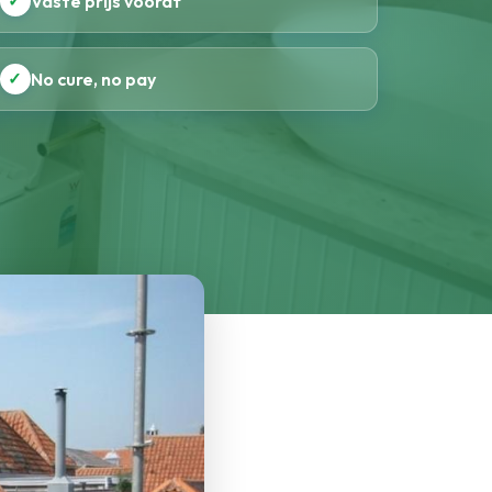
✓
Vaste prijs vooraf
✓
No cure, no pay