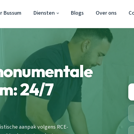
r Bussum
Diensten
Blogs
Over ons
C
monumentale
m: 24/7
istische aanpak volgens RCE-