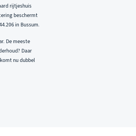
ard rijtjeshuis
stering beschermt
44.206 in Bussum.
ar. De meeste
nderhoud? Daar
g komt nu dubbel